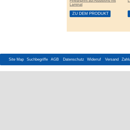
Fineartprint auf Aludibond mit
L
Laminat
ZU DEM PRODUKT
Site Map
Suchbegriffe
AGB
Datenschutz
Widerruf
Versand
Zahl