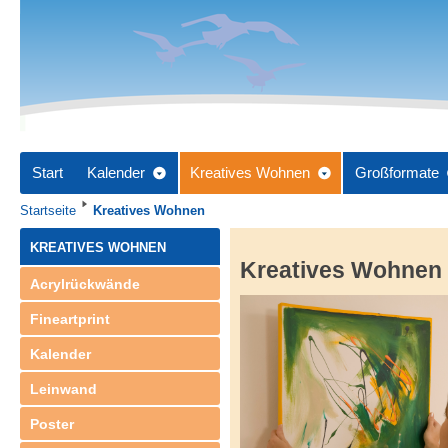
Start
Kalender
Kreatives Wohnen
Großformate
Startseite
Kreatives Wohnen
KREATIVES WOHNEN
Kreatives Wohnen
Acrylrückwände
Fineartprint
Kalender
Leinwand
Poster