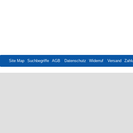
Site Map
Suchbegriffe
AGB
Datenschutz
Widerruf
Versand
Zahl