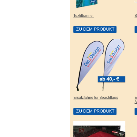
Textilbanner
B
ZU DEM PRODUKT
Ersatzfahne für Beachflags
E
A
ZU DEM PRODUKT