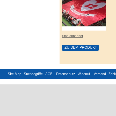
Stadionbanner
ZU DEM PRODUKT
Site Map
Suchbegriffe
AGB
Datenschutz
Widerruf
Versand
Zahl