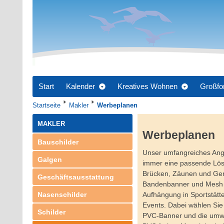
Start
Kalender
Kreatives Wohnen
Großfo
Startseite
Makler
Werbeplanen
MAKLER
Werbeplanen
Bauschilder
Unser umfangreiches Ang
Galgen
immer eine passende Lösu
Brücken, Zäunen und Ger
Geschäftsausstattung
Bandenbanner und Mesh B
Nasenschilder
Aufhängung in Sportstät
Events. Dabei wählen Si
Schilder
PVC-Banner und die umwe