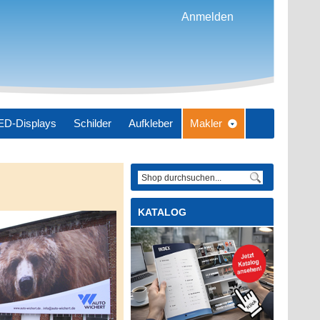
Anmelden
ED-Displays
Schilder
Aufkleber
Makler
datdesign
KATALOG