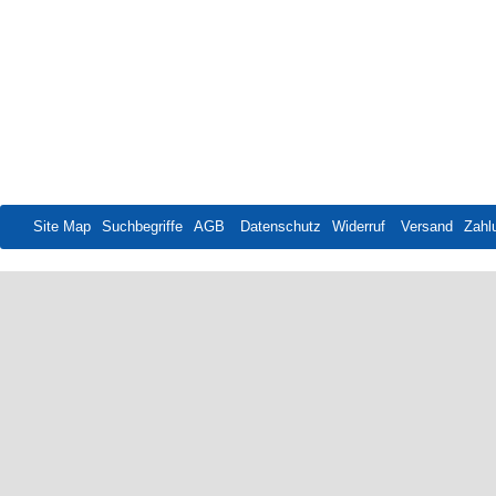
Site Map
Suchbegriffe
AGB
Datenschutz
Widerruf
Versand
Zahl