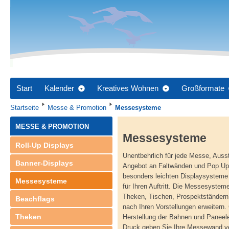
Start
Kalender
Kreatives Wohnen
Großformate
Startseite
Messe & Promotion
Messesysteme
MESSE & PROMOTION
Messesysteme
Roll-Up Displays
Unentbehrlich für jede Messe, Ausst
Banner-Displays
Angebot an Faltwänden und Pop Up
besonders leichten Displaysysteme
Messesysteme
für Ihren Auftritt. Die Messesystem
Theken, Tischen, Prospektständern
Beachflags
nach Ihren Vorstellungen erweitern
Theken
Herstellung der Bahnen und Paneele
Druck geben Sie Ihre Messewand ve