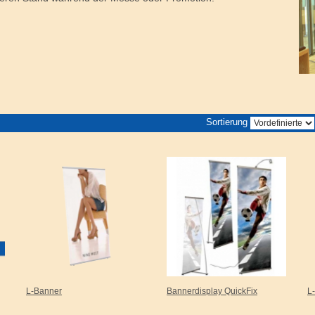
Sortierung
L-Banner
Bannerdisplay QuickFix
L