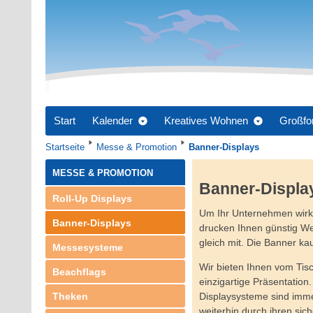
Start
Kalender
Kreatives Wohnen
Großfo
Startseite
Messe & Promotion
Banner-Displays
MESSE & PROMOTION
Banner-Displa
Roll-Up Displays
Um Ihr Unternehmen wirku
Banner-Displays
drucken Ihnen günstig W
gleich mit. Die Banner ka
Messesysteme
Wir bieten Ihnen vom Tisc
Beachflags
einzigartige Präsentatio
Theken
Displaysysteme sind imme
weiterhin durch ihren si