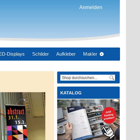
Anmelden
ED-Displays
Schilder
Aufkleber
Makler
datdesign
KATALOG