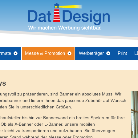
rmate
Messe & Promotion
Werbeträger
Print
L
ys
ngsvoll zu präsentieren, sind Banner ein absolutes Muss. Wir
erbebanner und liefern Ihnen das passende Zubehör auf Wunsch
ufen Sie in unterschiedlichen Größen.
haufsteller bis hin zur Bannerwand ein breites Spektrum für Ihre
n. Ob als X-Banner oder L-Banner, unsere mobilen
r leicht zu transportieren und aufzubauen. Sie überzeugen
cheren Stand während der Messe oder Promotion.