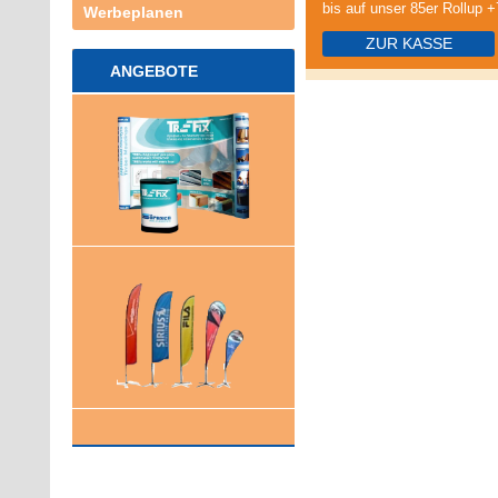
bis auf unser 85er Rollup +
Werbeplanen
ZUR KASSE
ANGEBOTE