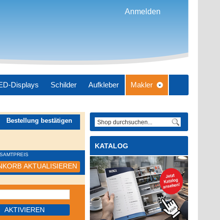
Anmelden
ED-Displays
Schilder
Aufkleber
Makler
datdesign
Bestellung bestätigen
KATALOG
SAMTPREIS
KORB AKTUALISIEREN