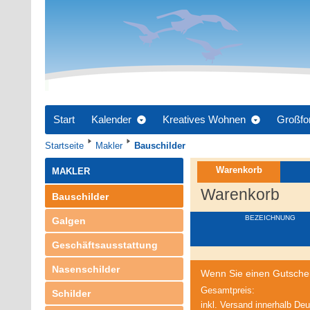
Start
Kalender
Kreatives Wohnen
Großfo
Startseite
Makler
Bauschilder
Warenkorb
MAKLER
Warenkorb
Bauschilder
BEZEICHNUNG
Galgen
Geschäftsausstattung
Nasenschilder
Wenn Sie einen Gutschein
Gesamtpreis:
Schilder
inkl. Versand innerhalb De