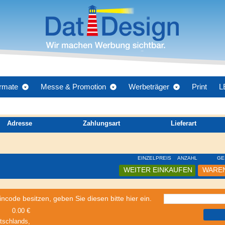
rmate
Messe & Promotion
Werbeträger
Print
L
Adresse
Zahlungsart
Lieferart
EINZELPREIS
ANZAHL
GE
WEITER EINKAUFEN
WAREN
code besitzen, geben Sie diesen bitte hier ein.
0.00 €
utschlands,